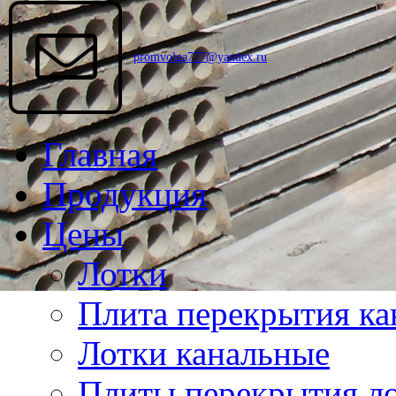
promvolga777@yandex.ru
Главная
Продукция
Цены
Лотки
Плита перекрытия ка
Лотки канальные
Плиты перекрытия ло