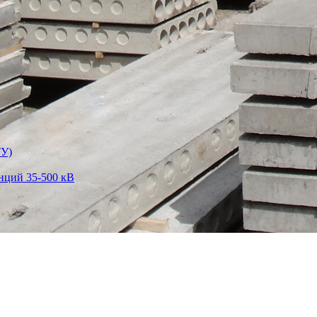
ТУ)
нций 35-500 кВ