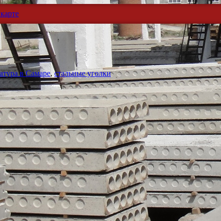
карте
атура в Самаре
,
стальные уголки