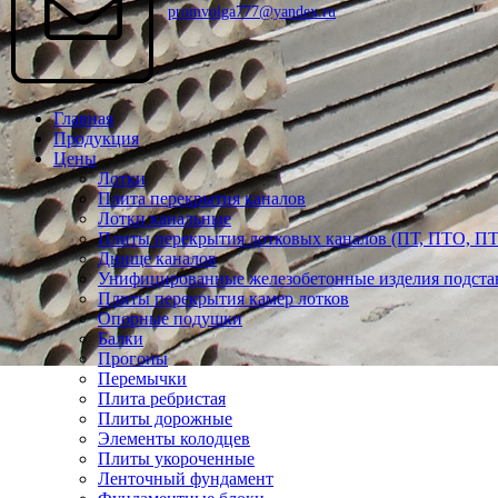
promvolga777@yandex.ru
Главная
Продукция
Цены
Лотки
Плита перекрытия каналов
Лотки канальные
Плиты перекрытия лотковых каналов (ПТ, ПТО, П
Днище каналов
Унифицированные железобетонные изделия подста
Плиты перекрытия камер лотков
Опорные подушки
Балки
Прогоны
Перемычки
Плита ребристая
Плиты дорожные
Элементы колодцев
Плиты укороченные
Ленточный фундамент