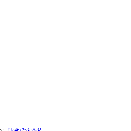
ну:
+7 (846) 263-35-82