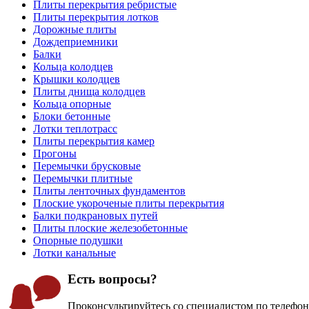
Плиты перекрытия ребристые
Плиты перекрытия лотков
Дорожные плиты
Дождеприемники
Балки
Кольца колодцев
Крышки колодцев
Плиты днища колодцев
Кольца опорные
Блоки бетонные
Лотки теплотрасс
Плиты перекрытия камер
Прогоны
Перемычки брусковые
Перемычки плитные
Плиты ленточных фундаментов
Плоские укороченые плиты перекрытия
Балки подкрановых путей
Плиты плоские железобетонные
Опорные подушки
Лотки канальные
Есть вопросы?
Проконсультируйтесь со специалистом по телефо