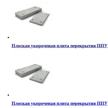
Плоская укороченая плита перекрытия ППУ 
Плоская укороченая плита перекрытия ППУ 