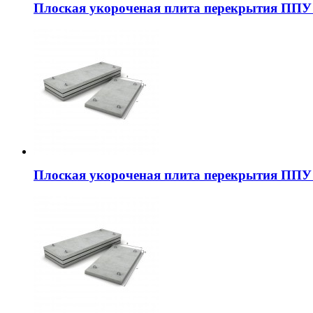
Плоская укороченая плита перекрытия ППУ 
Плоская укороченая плита перекрытия ППУ 