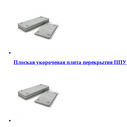
Плоская укороченая плита перекрытия ППУ 