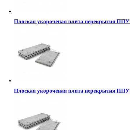
Плоская укороченая плита перекрытия ППУ 
Плоская укороченая плита перекрытия ППУ 