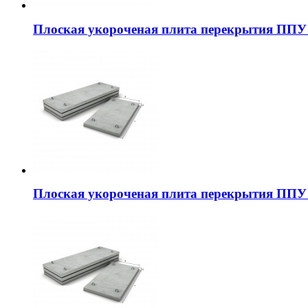
Плоская укороченая плита перекрытия ППУ 
Плоская укороченая плита перекрытия ППУ 