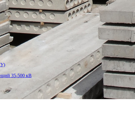
ТУ)
нций 35-500 кВ