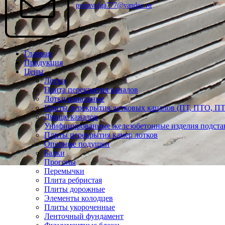
promvolga777@yandex.ru
Главная
Продукция
Цены
Лотки
Плита перекрытия каналов
Лотки канальные
Плиты перекрытия лотковых каналов (ПТ, ПТО, П
Днище каналов
Унифицированные железобетонные изделия подста
Плиты перекрытия камер лотков
Опорные подушки
Балки
Прогоны
Перемычки
Плита ребристая
Плиты дорожные
Элементы колодцев
Плиты укороченные
Ленточный фундамент