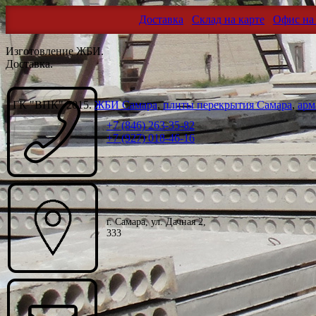
Доставка
Склад на карте
Офис на 
Изготовление ЖБИ.
Доставка.
ГК "ВПК" 2015.
ЖБИ Самара
,
плиты перекрытия Самара
,
арм
+7 (846) 263-35-82
+7 (927) 018-46-16
г. Самара, ул. Дачная 2,
333