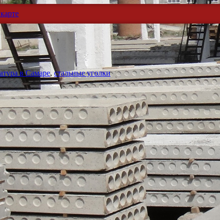
карте
атура в Самаре
,
стальные уголки