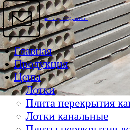
promvolga777@yandex.ru
Главная
Продукция
Цены
Лотки
Плита перекрытия ка
Лотки канальные
Плиты перекрытия ло