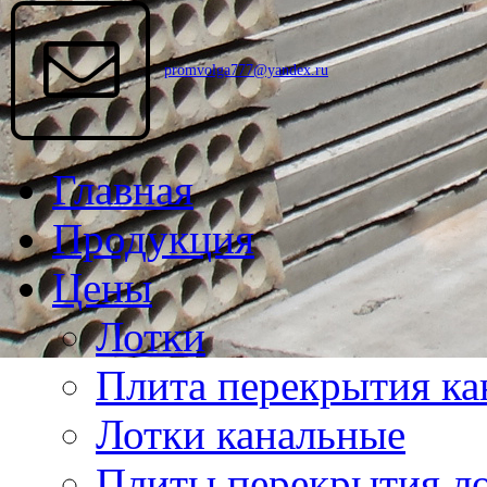
promvolga777@yandex.ru
Главная
Продукция
Цены
Лотки
Плита перекрытия ка
Лотки канальные
Плиты перекрытия ло