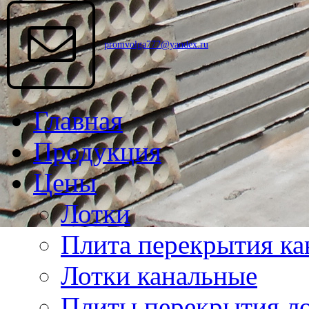
promvolga777@yandex.ru
Главная
Продукция
Цены
Лотки
Плита перекрытия ка
Лотки канальные
Плиты перекрытия ло