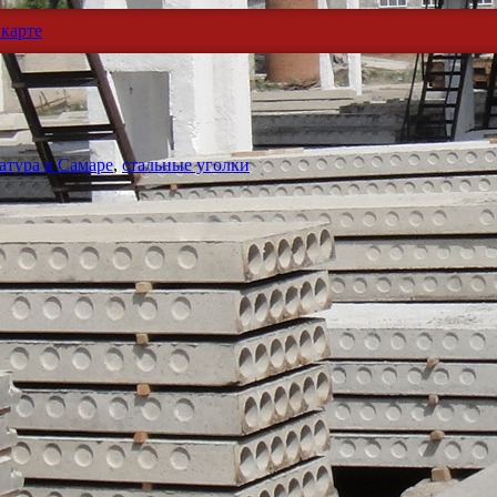
карте
атура в Самаре
,
стальные уголки