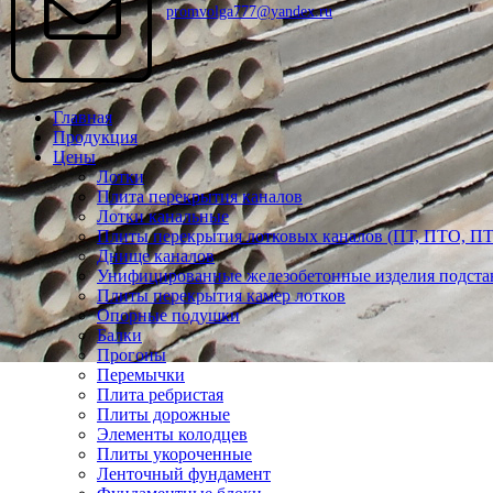
promvolga777@yandex.ru
Главная
Продукция
Цены
Лотки
Плита перекрытия каналов
Лотки канальные
Плиты перекрытия лотковых каналов (ПТ, ПТО, П
Днище каналов
Унифицированные железобетонные изделия подста
Плиты перекрытия камер лотков
Опорные подушки
Балки
Прогоны
Перемычки
Плита ребристая
Плиты дорожные
Элементы колодцев
Плиты укороченные
Ленточный фундамент