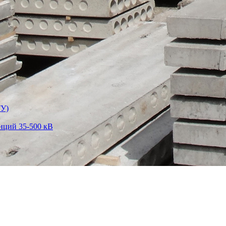
ТУ)
нций 35-500 кВ