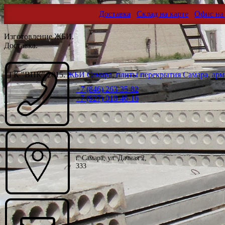
Доставка
Склад на карте
Офис на 
Изготовление ЖБИ.
Доставка.
ГК "ВПК" 2015.
ЖБИ Самара
,
плиты перекрытия Самара
,
арм
+7 (846) 263-35-82
+7 (927) 018-46-16
г. Самара, ул. Дачная 2,
333